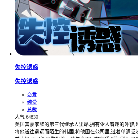
失控诱惑
失控诱惑
恋爱
纯爱
总裁
人气 64830
美国富豪家族的第三代继承人里昂,拥有令人着迷的外貌,是
将他送往遥远而陌生的韩国,将他困在公司里,过着单调乏