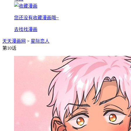
您还没有收藏漫画哦~
去找找漫画
天天漫画网
>
星际恋人
第10话