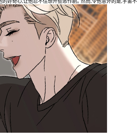
他的好奇心,让他忍不住想开些恶作剧｡ 然而,令他意外的是,宇宙