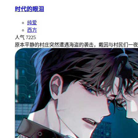
时代的眼泪
纯爱
西方
人气 7225
原本平静的村庄突然遭遇海盗的袭击，戴因与村民们一夜