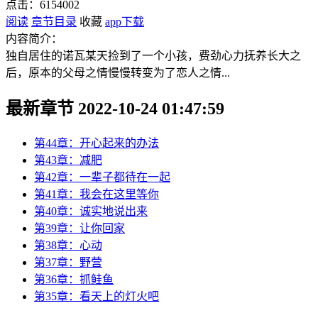
点击：
6154002
阅读
章节目录
收藏
app下载
内容简介：
独自居住的诺瓦某天捡到了一个小孩，费劲心力抚养长大之
后，原本的父母之情慢慢转变为了恋人之情...
最新章节 2022-10-24 01:47:59
第44章：开心起来的办法
第43章：减肥
第42章：一辈子都待在一起
第41章：我会在这里等你
第40章：诚实地说出来
第39章：让你回家
第38章：心动
第37章：野营
第36章：抓鲑鱼
第35章：看天上的灯火吧