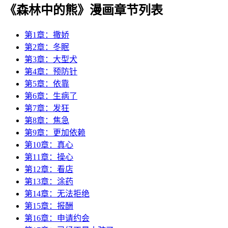
《森林中的熊》漫画章节列表
第1章：撒娇
第2章：冬眠
第3章：大型犬
第4章：预防针
第5章：依靠
第6章：生病了
第7章：发狂
第8章：焦急
第9章：更加依赖
第10章：真心
第11章：操心
第12章：看店
第13章：涂药
第14章：无法拒绝
第15章：报酬
第16章：申请约会