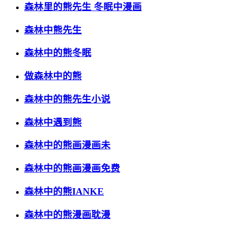
森林里的熊先生 冬眠中漫画
森林中熊先生
森林中的熊冬眠
做森林中的熊
森林中的熊先生小说
森林中遇到熊
森林中的熊画漫画未
森林中的熊画漫画免费
森林中的熊IANKE
森林中的熊漫画耽漫