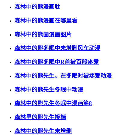
森林中的熊漫画耽
森林中的熊漫画在哪里看
森林中的熊画漫画图片
森林中的熊冬眠中未增删风车动漫
森林中的熊冬眠中R首被百般疼爱
森林中的熊先生、在冬眠时被疼爱动漫
森林中的熊先生冬眠中动漫
森林中的熊先生冬眠中漫画笫8
森林里的熊先生接档
森林中的熊先生未增删