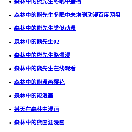
森林中的熊先生冬眠中接档
森林中的熊先生冬眠中未增删动漫百度网盘
森林中的熊先生类似动漫
森林中的熊先生02
森林中的熊先生路漫漫
森林中的熊先生在线观看
森林中的熊漫画樱花
森林中的能漫画
某天在森林中漫画
森林中的熊画涯漫画