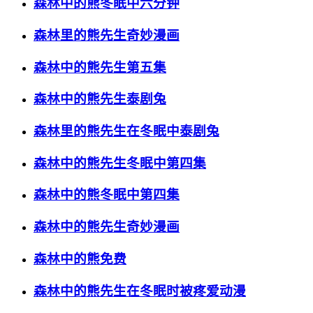
森林中的熊冬眠中六分钟
森林里的熊先生奇妙漫画
森林中的熊先生第五集
森林中的熊先生泰剧兔
森林里的熊先生在冬眠中泰剧兔
森林中的熊先生冬眠中第四集
森林中的熊冬眠中第四集
森林中的熊先生奇妙漫画
森林中的熊免费
森林中的熊先生在冬眠时被疼爱动漫