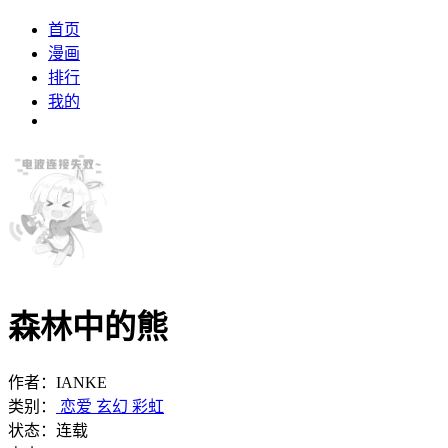
首页
漫画
排行
我的
森林中的熊
作者：
IANKE
类别：
恋爱
玄幻
彩虹
状态：连载