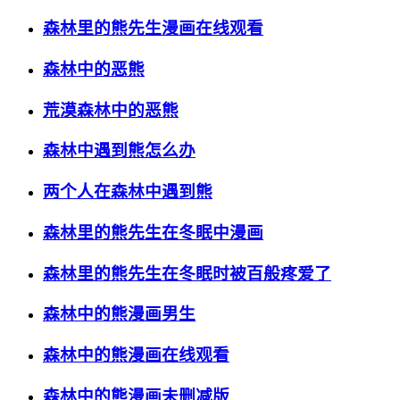
森林里的熊先生漫画在线观看
森林中的恶熊
荒漠森林中的恶熊
森林中遇到熊怎么办
两个人在森林中遇到熊
森林里的熊先生在冬眠中漫画
森林里的熊先生在冬眠时被百般疼爱了
森林中的熊漫画男生
森林中的熊漫画在线观看
森林中的熊漫画未删减版