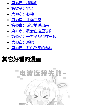
第36章：抓鲑鱼
第37章：野营
第38章：心动
第39章：让你回家
第40章：诚实地说出来
第41章：我会在这里等你
第42章：一辈子都待在一起
第43章：减肥
第44章：开心起来的办法
其它好看的漫画