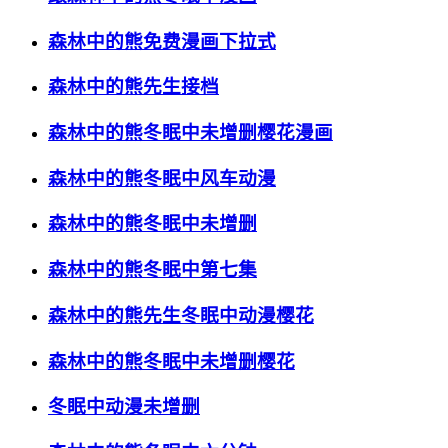
森林中的熊免费漫画下拉式
森林中的熊先生接档
森林中的熊冬眠中未增删樱花漫画
森林中的熊冬眠中风车动漫
森林中的熊冬眠中未增删
森林中的熊冬眠中第七集
森林中的熊先生冬眠中动漫樱花
森林中的熊冬眠中未增删樱花
冬眠中动漫未增删