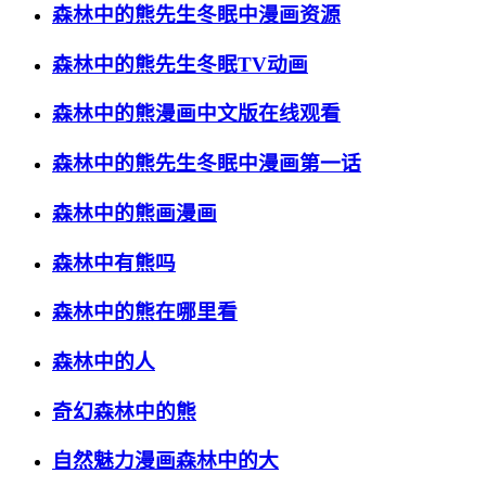
森林中的熊先生冬眠中漫画资源
森林中的熊先生冬眠TV动画
森林中的熊漫画中文版在线观看
森林中的熊先生冬眠中漫画第一话
森林中的熊画漫画
森林中有熊吗
森林中的熊在哪里看
森林中的人
奇幻森林中的熊
自然魅力漫画森林中的大