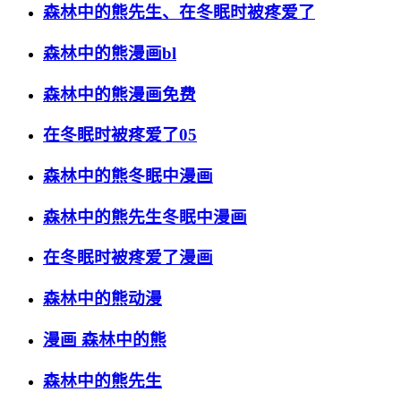
森林中的熊先生、在冬眠时被疼爱了
森林中的熊漫画bl
森林中的熊漫画免费
在冬眠时被疼爱了05
森林中的熊冬眠中漫画
森林中的熊先生冬眠中漫画
在冬眠时被疼爱了漫画
森林中的熊动漫
漫画 森林中的熊
森林中的熊先生