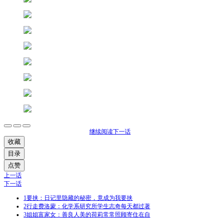
继续阅读下一话
收藏
目录
点赞
上一话
下一话
1
要挟：日记里隐藏的秘密，竟成为我要挟
2
行走费洛蒙：化学系研究所学生志奇每天都过著
3
姐姐富家女：善良人美的荷莉常常照顾寄住在自