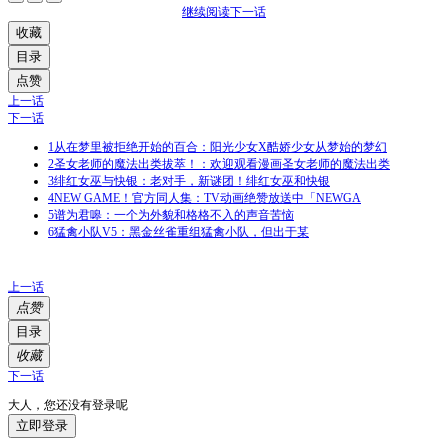
继续阅读下一话
收藏
目录
点赞
上一话
下一话
1
从在梦里被拒绝开始的百合：阳光少女X酷娇少女从梦始的梦幻
2
圣女老师的魔法出类拔萃！：欢迎观看漫画圣女老师的魔法出类
3
绯红女巫与快银：老对手，新谜团！绯红女巫和快银
4
NEW GAME！官方同人集：TV动画绝赞放送中「NEWGA
5
谱为君嗥：一个为外貌和格格不入的声音苦恼
6
猛禽小队V5：黑金丝雀重组猛禽小队，但出于某
上一话
点赞
目录
收藏
下一话
大人，您还没有登录呢
立即登录