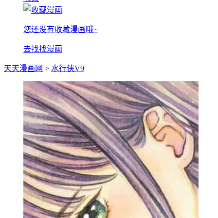
您还没有收藏漫画哦~
去找找漫画
天天漫画网
>
水行侠V9